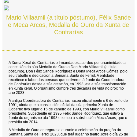
Mario Villaamil (a título póstumo), Félix Sande
e Meca Arcos, Medalla de Ouro da Xunta de
Confrarías
A Xunta Xeral de Confrarías e Irmandades acordou por unanimidade a
concesión da súa Medalla de Ouro a Don Mario Villaamil (a título
póstumo), Don Félix Sande Rodríguez e Dona Meca Arcos Gómez, polo
seu traballo e dedicación á Semana Santa de Ferrol. A entidade
recoñece o labor das persoas que estiveron á fronte da Coordinadora
de Confrarías desde a súa creación, en 1993, ata a súa transformación
en xunta xeral. O organismo cumpre tres décadas de vida no próximo
ano 2023.
A antiga Coordinadora de Confrarías naceu oficialmente o 6 de xuño de
1991, aínda que a constitución oficial da súa primeira Xunta de
Goberno tivo lugar o 15 de xaneiro de 1993, con Mario Villaamil como
presidente. Sucedeulle en 1995 Félix Sande Rodríguez, que estivo á
fronte do organismo ata 1998 e tomou a substitución Meca Arcos, que o
presidiu ata 2014.
A Medalla de Ouro entregarase durante a celebración do pregón da
Semana Santa de Ferrol 2023, que terá lugar no teatro Jofre o día 25 de