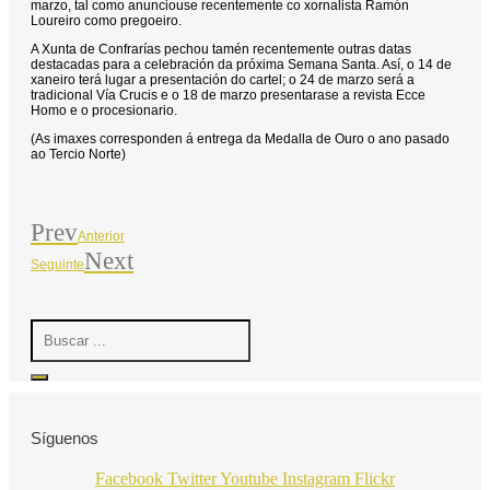
marzo, tal como anunciouse recentemente co xornalista Ramón
Loureiro como pregoeiro.
A Xunta de Confrarías pechou tamén recentemente outras datas
destacadas para a celebración da próxima Semana Santa. Así, o 14 de
xaneiro terá lugar a presentación do cartel; o 24 de marzo será a
tradicional Vía Crucis e o 18 de marzo presentarase a revista Ecce
Homo e o procesionario.
(As imaxes corresponden á entrega da Medalla de Ouro o ano pasado
ao Tercio Norte)
Prev
Anterior
Next
Seguinte
Search
...
Síguenos
Facebook
Twitter
Youtube
Instagram
Flickr