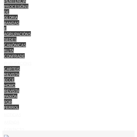
PENITENCIA
PROCESIÓNS
DE
GLORIA
BANDAS
E
AGRUPACIÓNS
SEDES
CANÓNICAS
RUTA
CONFRADE
PUBLICACIÓNS
CARTEIS
REVISTA
ECCE
HOMO
REVISTA
PAIXÓN
POR
FERROL
NOTICIAS
AXENDA
CONTACTO