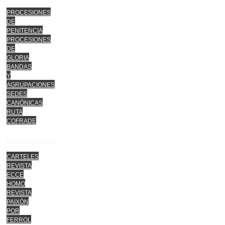
PROCESIONES
DE
PENITENCIA
PROCESIONES
DE
GLORIA
BANDAS
Y
AGRUPACIONES
SEDES
CANÓNICAS
RUTA
COFRADE
PUBLICACIONES
CARTELES
REVISTA
ECCE
HOMO
REVISTA
PAIXÓN
POR
FERROL