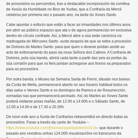
de procesións ou percorridos, tras a destacable incorporación da comitiva
de Xesús da Humildade no Bico de Xudas, que a Confraría da Mercé
celebrou por primeira vez o pasado ano, na tarde do Xoves Santo.
Cabe apuntar o esforzo que están a facer as irmandades nos últimos anos
por abrir ao público espazos que ata o de agora permanecían en exclusiva
dentro do círculo confrade. Así, a Mercé abre a súa sede canónica na
madrugada do Mércores Santo -xusto despois de que se retire a procesión
de Dolores do Martes Santo- para que quen o desexe poidan asistir ao
acto de entronamento do paso da nosa Señora dos Cativos. A Confraría de
Dolores, pola súa banda, abrirá cada tarde a partir das seis as portas da
súa corralón para que os fieis poidan achegarse aos tronos xa preparados
para as procesións.
Por outra banda, o Museo da Semana Santa de Ferrol, situado nos baixos
da Costa de Mella, permanecerá aberto no seu horario habitual todos os
días salvo o Venres Santo e os domingos de Ramos e de Resurrección,
xornadas nas que permanecerá pechado. Así, do Martes ao Xoves Santo
poderá visitarse polas mañás, de 12.00 a 14.00h e o Sábado Santo, de
12.00 a 14.00 e de 17.30 a 20.30h.
De novo este ano a Xunta de Confrarías retransmitirá en directo todas as
procesións. Farao a través da canle de Youtube –
https://www.youtube.com/@semanasantadeferrol1616
– que durante o
pasado ano rexistrou unhas 124.000 visualizacións no transcurso da