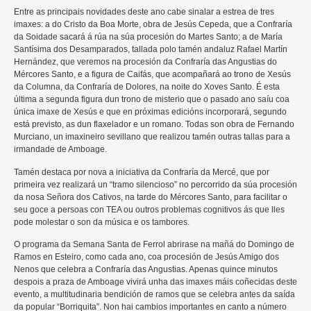
Entre as principais novidades deste ano cabe sinalar a estrea de tres
imaxes: a do Cristo da Boa Morte, obra de Jesús Cepeda, que a Confraría
da Soidade sacará á rúa na súa procesión do Martes Santo; a de María
Santísima dos Desamparados, tallada polo tamén andaluz Rafael Martín
Hernández, que veremos na procesión da Confraría das Angustias do
Mércores Santo, e a figura de Caifás, que acompañará ao trono de Xesús
da Columna, da Confraría de Dolores, na noite do Xoves Santo. É esta
última a segunda figura dun trono de misterio que o pasado ano saíu coa
única imaxe de Xesús e que en próximas edicións incorporará, segundo
está previsto, as dun flaxelador e un romano. Todas son obra de Fernando
Murciano, un imaxineiro sevillano que realizou tamén outras tallas para a
irmandade de Amboage.
Tamén destaca por nova a iniciativa da Confraría da Mercé, que por
primeira vez realizará un “tramo silencioso” no percorrido da súa procesión
da nosa Señora dos Cativos, na tarde do Mércores Santo, para facilitar o
seu goce a persoas con TEA ou outros problemas cognitivos ás que lles
pode molestar o son da música e os tambores.
O programa da Semana Santa de Ferrol abrirase na mañá do Domingo de
Ramos en Esteiro, como cada ano, coa procesión de Jesús Amigo dos
Nenos que celebra a Confraría das Angustias. Apenas quince minutos
despois a praza de Amboage vivirá unha das imaxes máis coñecidas deste
evento, a multitudinaria bendición de ramos que se celebra antes da saída
da popular “Borriquita”. Non hai cambios importantes en canto a número