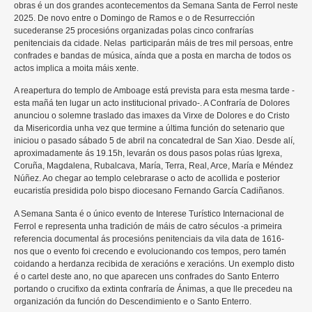
obras é un dos grandes acontecementos da Semana Santa de Ferrol neste
2025. De novo entre o Domingo de Ramos e o de Resurrección
sucederanse 25 procesións organizadas polas cinco confrarías
penitenciais da cidade. Nelas participarán máis de tres mil persoas, entre
confrades e bandas de música, aínda que a posta en marcha de todos os
actos implica a moita máis xente.
A reapertura do templo de Amboage está prevista para esta mesma tarde -
esta mañá ten lugar un acto institucional privado-. A Confraría de Dolores
anunciou o solemne traslado das imaxes da Virxe de Dolores e do Cristo
da Misericordia unha vez que termine a última función do setenario que
iniciou o pasado sábado 5 de abril na concatedral de San Xiao. Desde alí,
aproximadamente ás 19.15h, levarán os dous pasos polas rúas Igrexa,
Coruña, Magdalena, Rubalcava, María, Terra, Real, Arce, María e Méndez
Núñez. Ao chegar ao templo celebrarase o acto de acollida e posterior
eucaristía presidida polo bispo diocesano Fernando García Cadiñanos.
A Semana Santa é o único evento de Interese Turístico Internacional de
Ferrol e representa unha tradición de máis de catro séculos -a primeira
referencia documental ás procesións penitenciais da vila data de 1616-
nos que o evento foi crecendo e evolucionando cos tempos, pero tamén
coidando a herdanza recibida de xeracións e xeracións. Un exemplo disto
é o cartel deste ano, no que aparecen uns confrades do Santo Enterro
portando o crucifixo da extinta confraría de Ánimas, a que lle precedeu na
organización da función do Descendimiento e o Santo Enterro.