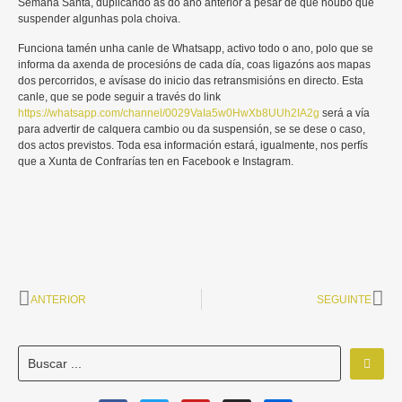
Semana Santa, duplicando as do ano anterior a pesar de que houbo que
suspender algunhas pola choiva.
Funciona tamén unha canle de Whatsapp, activo todo o ano, polo que se
informa da axenda de procesións de cada día, coas ligazóns aos mapas
dos percorridos, e avísase do inicio das retransmisións en directo. Esta
canle, que se pode seguir a través do link
https://whatsapp.com/channel/0029VaIa5w0HwXb8UUh2IA2g
será a vía
para advertir de calquera cambio ou da suspensión, se se dese o caso,
dos actos previstos. Toda esa información estará, igualmente, nos perfís
que a Xunta de Confrarías ten en Facebook e Instagram.
ANTERIOR
SEGUINTE