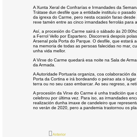
A Xunta Xeral de Confrarías e Irmandades da Semana 
Trátase dun desfile que a entidade instituíu o pasad
da igrexa do Carme, pero nesta ocasión farao desde 
rexe tamén entre as cinco irmandades ferrolás para a
Así, a procesión do Carme sairá o sábado ás 20:00h
a Ferrol Vello por Espartero. Discorrerá despois pol
Arsenal pola Porta do Parque. O desfile, que estará 
na memoria de todas as persoas falecidas no mar, cu
unha vida mellor.
A Virxe do Carme quedará esa noite na Sala de Arma
da Armada.
A Autoridade Portuaria organiza, coa colaboración da
Porta da Cortina e irá bordeando o peirao ata o lug
terra ou no seu caso embarcar. Ao seu regreso, a ret
A procesión da Virxe do Carme é unha tradición que 
celebrou por última vez. Para iso, as irmandades enc
realización dunha imaxe de candeleiro que represent
no verán de 2020, pero a pandemia trastornou os plan
Anterior