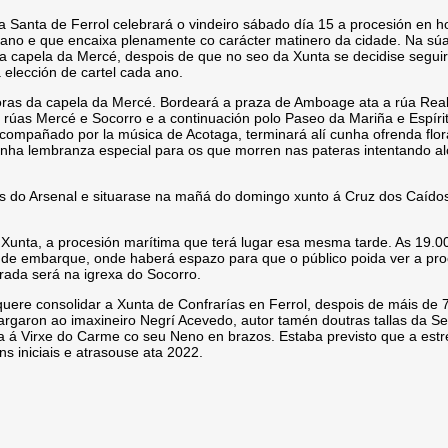
Santa de Ferrol celebrará o vindeiro sábado día 15 a procesión en h
o ano e que encaixa plenamente co carácter matinero da cidade. Na súa
a capela da Mercé, despois de que no seo da Xunta se decidise segui
 elección de cartel cada ano.
oras da capela da Mercé.
Bordeará a praza de Amboage ata a rúa Real,
as rúas Mercé e Socorro e a continuación polo Paseo da Mariña e Espíri
acompañado por la música de Acotaga, terminará alí cunha ofrenda flor
nha lembranza especial para os que morren nas pateras intentando al
s do Arsenal e situarase na mañá do domingo xunto á Cruz dos Caídos
 Xunta, a procesión marítima que terá lugar esa mesma tarde. As 19.00h
ar de embarque, onde haberá espazo para que o público poida ver a pr
irada será na igrexa do Socorro.
quere consolidar a Xunta de Confrarías en Ferrol, despois de máis de
argaron ao imaxineiro Negrí Acevedo, autor tamén doutras tallas da S
a á Virxe do Carme co seu Neno en brazos. Estaba previsto que a estr
s iniciais e atrasouse ata 2022.