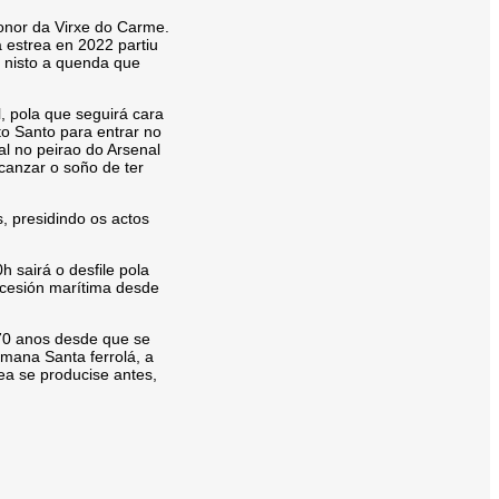
onor da Virxe do Carme.
 estrea en 2022 partiu
r nisto a quenda que
 pola que seguirá cara
to Santo para entrar no
al no peirao do Arsenal
canzar o soño de ter
, presidindo os actos
 sairá o desfile pola
ocesión marítima desde
 70 anos desde que se
emana Santa ferrolá, a
ea se producise antes,