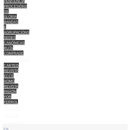
PENITENCIA
PROCESIÓNS
DE
GLORIA
BANDAS
E
AGRUPACIÓNS
SEDES
CANÓNICAS
RUTA
CONFRADE
PUBLICACIÓNS
CARTEIS
REVISTA
ECCE
HOMO
REVISTA
PAIXÓN
POR
FERROL
NOTICIAS
AXENDA
CONTACTO