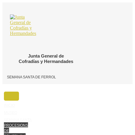
Ir
o
contido
Junta General de
Cofradías y Hermandades
SEMANA SANTA DE FERROL
INICIO
MUSEO
SEMANA SANTA
PROCESIONS
DE