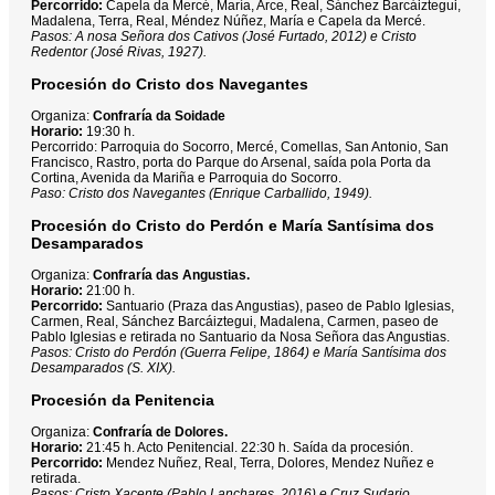
Percorrido:
Capela da Mercé, María, Arce, Real, Sánchez Barcáiztegui,
Madalena, Terra, Real, Méndez Núñez, María e Capela da Mercé.
Pasos: A nosa Señora dos Cativos (José Furtado, 2012) e Cristo
Redentor (José Rivas, 1927).
Procesión do Cristo dos Navegantes
Organiza:
Confraría da Soidade
Horario:
19:30 h.
Percorrido: Parroquia do Socorro, Mercé, Comellas, San Antonio, San
Francisco, Rastro, porta do Parque do Arsenal, saída pola Porta da
Cortina, Avenida da Mariña e Parroquia do Socorro.
Paso: Cristo dos Navegantes (Enrique Carballido, 1949).
Procesión do Cristo do Perdón e María Santísima dos
Desamparados
Organiza:
Confraría das Angustias.
Horario:
21:00 h.
Percorrido:
Santuario (Praza das Angustias), paseo de Pablo Iglesias,
Carmen, Real, Sánchez Barcáiztegui, Madalena, Carmen, paseo de
Pablo Iglesias e retirada no Santuario da Nosa Señora das Angustias.
Pasos: Cristo do Perdón (Guerra Felipe, 1864) e María Santísima dos
Desamparados (S. XIX).
Procesión da Penitencia
Organiza:
Confraría de Dolores.
Horario:
21:45 h. Acto Penitencial. 22:30 h. Saída da procesión.
Percorrido:
Mendez Nuñez, Real, Terra, Dolores, Mendez Nuñez e
retirada.
Pasos: Cristo Xacente (Pablo Lanchares, 2016) e Cruz Sudario.