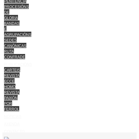
PENITENCIA
PROCESIÓNS
DE
GLORIA
BANDAS
E
AGRUPACIÓNS
SEDES
CANÓNICAS
RUTA
CONFRADE
PUBLICACIÓNS
CARTEIS
REVISTA
ECCE
HOMO
REVISTA
PAIXÓN
POR
FERROL
NOTICIAS
AXENDA
CONTACTO