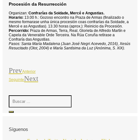
Procesión da Resurrección
Organizan:
Confrarías da Soidade, Mercé e Angustias.
Horario:
13.00 h.: Gozoso encontro na Praza de Armas (finalizado o
mesmo formarase unha única procesión coas confrarías da Soidade, a
Mercé e as Angustias). 13.30 horas (aprox.): Reinicio da Procesión.
Percorrido:
Praza de Armas, Terra, Real, Glorieta de Alfredo Martín e
Capela da Venerable Orde Terceira. Na Rúa Coruña retírase a
Confraría das Angustias.
Pasos: Santa María Madalena (Juan José Negri Acevedo, 2016), Xesús
Resucitado (Olot, 2004) e María Santísima da Luz (Anónima, S. XIX).
Prev
Anterior
Next
Seguinte
Search
...
Síguenos