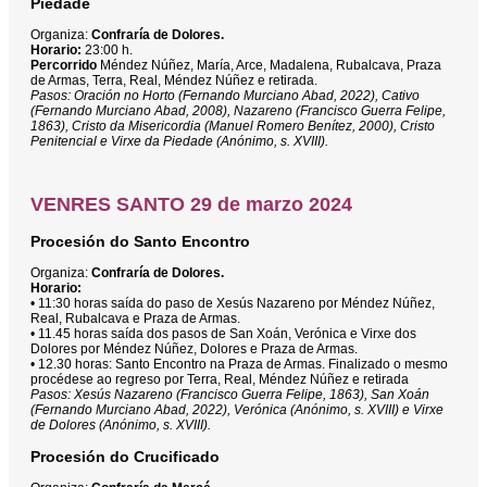
Piedade
Organiza:
Confraría de Dolores.
Horario:
23:00 h.
Percorrido
Méndez Núñez, María, Arce, Madalena, Rubalcava, Praza
de Armas, Terra, Real, Méndez Núñez e retirada.
Pasos: Oración no Horto (Fernando Murciano Abad, 2022), Cativo
(Fernando Murciano Abad, 2008), Nazareno (Francisco Guerra Felipe,
1863), Cristo da Misericordia (Manuel Romero Benítez, 2000), Cristo
Penitencial e Virxe da Piedade (Anónimo, s. XVIII).
VENRES SANTO 29 de marzo 2024
Procesión do Santo Encontro
Organiza:
Confraría de Dolores.
Horario:
• 11:30 horas saída do paso de Xesús Nazareno por Méndez Núñez,
Real, Rubalcava e Praza de Armas.
• 11.45 horas saída dos pasos de San Xoán, Verónica e Virxe dos
Dolores por Méndez Núñez, Dolores e Praza de Armas.
• 12.30 horas: Santo Encontro na Praza de Armas. Finalizado o mesmo
procédese ao regreso por Terra, Real, Méndez Núñez e retirada
Pasos: Xesús Nazareno (Francisco Guerra Felipe, 1863), San Xoán
(Fernando Murciano Abad, 2022), Verónica (Anónimo, s. XVIII) e Virxe
de Dolores (Anónimo, s. XVIII).
Procesión do Crucificado