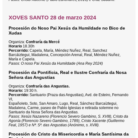
XOVES SANTO 28 de marzo 2024
Procesión do Noso Pai Xesús da Humildade no Bico de
Xudas
Organiza:
Confraría da Mercé
Horario
18.30h
Percorrido:
Capela, María, Méndez Nuñez, Real, Sanchez
Barcáiztegui, Madalena, Concepción Arenal, Real, Méndez Nuñez,
María e Capela.
Pasos: O noso Pai Xesús da Humildade (Ana Rey 2024)
Procesión da Pontificia, Real e Ilustre Confraría da Nosa
Señora das Angustias
Organiza:
Confraría das Angustias.
Horario:
19:30 h.
Percorrido:
Santuario (Praza das Angustias), Avd. de Esteiro, Fernando
VI,
Españoleto, Soto, San Amaro, Lugo, Real, Sánchez Barcaíztegui,
Madalena, Carme, paseo de Pablo Iglesias e retirada solemne no
Santuario da Nosa Señora das Angustias.
Pasos: Xesús Nazareno (Florencio Severo Gambino, S. XVIII), Cristo da
Agonía (Florencio Severo Gambino, 1789), Cristo Xacente (Guillermo
Feal, 1957) e Nª. Sª. das Angustias (Anónimo, s. XVIII).
Procesión do Cristo da Misericordia e María Santísima da