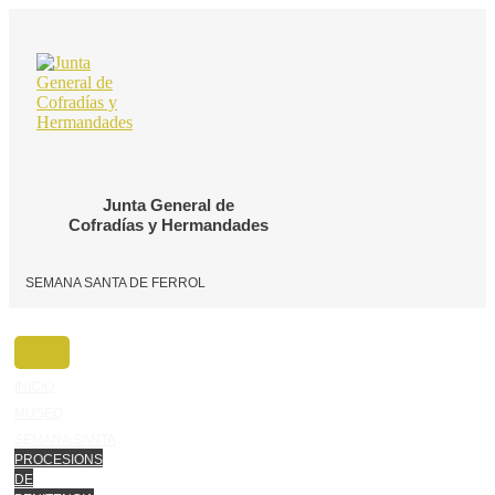
Ir
o
contido
Junta General de
Cofradías y Hermandades
SEMANA SANTA DE FERROL
INICIO
MUSEO
SEMANA SANTA
PROCESIONS
DE