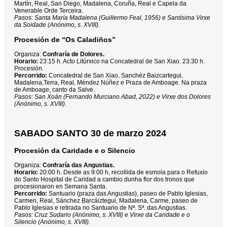
Martín, Real, San Diego, Madalena, Coruña, Real e Capela da
Venerable Orde Terceira.
Pasos: Santa María Madalena (Guillermo Feal, 1956) e Santísima Virxe
da Soidade (Anónimo, s. XVIII).
Procesión de “Os Caladiños”
Organiza:
Confraría de Dolores.
Horario:
23:15 h. Acto Litúrxico na Concatedral de San Xiao. 23:30 h.
Procesión.
Percorrido:
Concatedral de San Xiao, Sanchéz Baizcartegui,
Madalena,Terra, Real, Méndez Núñez e Praza de Amboage. Na praza
de Amboage, canto da Salve.
Pasos: San Xoán (Fernando Murciano Abad, 2022) e Virxe dos Dolores
(Anónimo, s. XVIII).
SABADO SANTO 30 de marzo 2024
Procesión da Caridade e o Silencio
Organiza:
Confraría das Angustias.
Horario:
20:00 h. Desde as 9:00 h, recollida de esmola para o Refuxio
do Santo Hospital de Caridad a cambio dunha flor dos tronos que
procesionaron en Semana Santa.
Percorrido:
Santuario (praza das Angustias), paseo de Pablo Iglesias,
Carmen, Real, Sánchez Barcáiztegui, Madalena, Carme, paseo de
Pablo Iglesias e retirada no Santuario de Nª. Sª. das Angustias.
Pasos: Cruz Sudario (Anónimo, s. XVIII) e Virxe da Caridade e o
Silencio (Anónimo, s. XVIII).