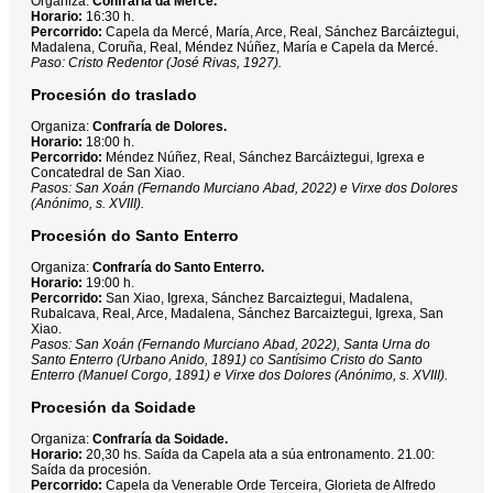
Organiza:
Confraría da Mercé.
Horario:
16:30 h.
Percorrido:
Capela da Mercé, María, Arce, Real, Sánchez Barcáiztegui,
Madalena, Coruña, Real, Méndez Núñez, María e Capela da Mercé.
Paso: Cristo Redentor (José Rivas, 1927).
Procesión do traslado
Organiza:
Confraría de Dolores.
Horario:
18:00 h.
Percorrido:
Méndez Núñez, Real, Sánchez Barcáiztegui, Igrexa e
Concatedral de San Xiao.
Pasos: San Xoán (Fernando Murciano Abad, 2022) e Virxe dos Dolores
(Anónimo, s. XVIII).
Procesión do Santo Enterro
Organiza:
Confraría do Santo Enterro.
Horario:
19:00 h.
Percorrido:
San Xiao, Igrexa, Sánchez Barcaiztegui, Madalena,
Rubalcava, Real, Arce, Madalena, Sánchez Barcaiztegui, Igrexa, San
Xiao.
Pasos: San Xoán (Fernando Murciano Abad, 2022), Santa Urna do
Santo Enterro (Urbano Anido, 1891) co Santísimo Cristo do Santo
Enterro (Manuel Corgo, 1891) e Virxe dos Dolores (Anónimo, s. XVIII).
Procesión da Soidade
Organiza:
Confraría da Soidade.
Horario:
20,30 hs. Saída da Capela ata a súa entronamento. 21.00:
Saída da procesión.
Percorrido:
Capela da Venerable Orde Terceira, Glorieta de Alfredo