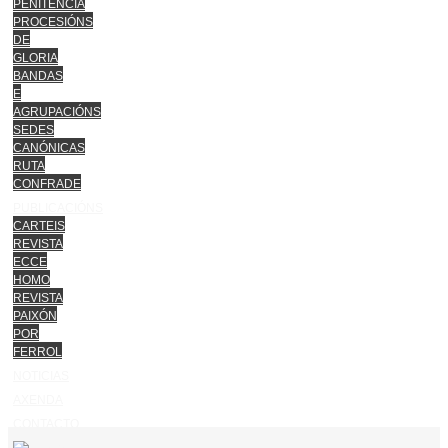
PENITENCIA
PROCESIÓNS
DE
GLORIA
BANDAS
E
AGRUPACIÓNS
SEDES
CANÓNICAS
RUTA
CONFRADE
PUBLICACIÓNS
CARTEIS
REVISTA
ECCE
HOMO
REVISTA
PAIXÓN
POR
FERROL
NOTICIAS
AXENDA
CONTACTO