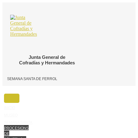
Ir
o
contido
Junta General de
Cofradías y Hermandades
SEMANA SANTA DE FERROL
INICIO
MUSEO
SEMANA SANTA
PROCESIONS
DE