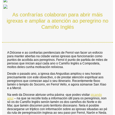
As confrarías colaboran para abrir máis
igrexas e ampliar a atención ao peregrino no
Camiño Inglés
A Diócese e as confrarías penitenciais de Ferrol van facer un esforzo
para manter abertas na cidade varias igrexas que funcionarán como
puntos de acollida aos peregrinos. Ferrol é punto de partida de miles de
persoas que inician aquí cada ano o Camiño Inglés a Compostela,
moitos deles cunha motivación relixiosa.
Desde o pasado ano, a igrexa das Angustias ampliou o seu horario
precisamente con este obxectivo, o de prestar atención espiritual aos
peregrinos que comezan aquí o seu itinerario. Recentemente fíxoo
tamén o templo do Socorro, en Ferrol Vello, e agora súmanse San Xiao
e a Mercé.
Na web da Diocese abriuse unha páxina -que podes visitar
picando
aquí
– na que se recolle toda a información útil para os peregrinos, non
só os do Camiño Inglés senón tamén os dos camiños do Norte e do
Mar, que tamén discorren polo territorio diocesano. Nela é posible
descargarse un tríptico con información sobre as igrexas situadas ao pé
da ruta de peregrinación inglesa ao seu paso por Ferrol, Narón e Neda.