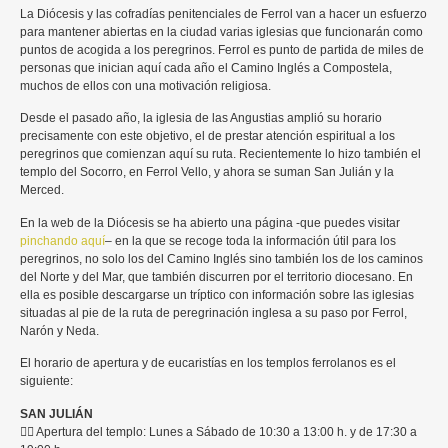
La Diócesis y las cofradías penitenciales de Ferrol van a hacer un esfuerzo
para mantener abiertas en la ciudad varias iglesias que funcionarán como
puntos de acogida a los peregrinos. Ferrol es punto de partida de miles de
personas que inician aquí cada año el Camino Inglés a Compostela,
muchos de ellos con una motivación religiosa.
Desde el pasado año, la iglesia de las Angustias amplió su horario
precisamente con este objetivo, el de prestar atención espiritual a los
peregrinos que comienzan aquí su ruta. Recientemente lo hizo también el
templo del Socorro, en Ferrol Vello, y ahora se suman San Julián y la
Merced.
En la web de la Diócesis se ha abierto una página -que puedes visitar
pinchando aquí
– en la que se recoge toda la información útil para los
peregrinos, no solo los del Camino Inglés sino también los de los caminos
del Norte y del Mar, que también discurren por el territorio diocesano. En
ella es posible descargarse un tríptico con información sobre las iglesias
situadas al pie de la ruta de peregrinación inglesa a su paso por Ferrol,
Narón y Neda.
El horario de apertura y de eucaristías en los templos ferrolanos es el
siguiente:
SAN JULIÁN
👉🏼 Apertura del templo: Lunes a Sábado de 10:30 a 13:00 h. y de 17:30 a