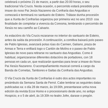
celebrará o próximo 21 de marzo, a partir das 20.00 horas, o seu
tradicional Vía Crucis. Nesta ocasión, o percorrido estará presidido pola
imaxe do noso Pai Jesús Nazareno da Confraría das Angustias e
comezará e terminará no santuario de Esteiro. Trátase dunha procesión
que a Xunta de Confrarías organizou por primeira vez no ano 2010 coa
finalidade de completar a vivencia da Coresma, lembrando o percorrido de
Xesús no seu camiño ao Calvario.
As estacións do Vía Crucis rezaranse no interior do santuario de Esteiro,
antes da saída da procesión. A continuación, a comitiva baixará polo paseo
de Pablo Iglesias, avanzará polas rúas do Carmen, Galiano, praza de
Armas e Terra e enfilará logo o Cantón de Molíns e o paseo de Pablo
Iglesias de novo para retirarse no santuario das Angustias. Como é
habitual, organizaranse diferentes dotacións de portadores, con 18
persoas en cada un, que realizarán quendas para levar a imaxe do Noso
Pai Xesús Nazareno. O acompañamiento musical correrá a cargo da
Banda de Cornetas, Tambores e Gaitas da Confraría das Angustias.
O Vía Crucis da Xunta de Confrarías é outro dos actos importantes no
preámbulo da Semana Santa de Ferrol. Cabe lembrar as seguintes datas
publicadas xa: o día 28 de marzo, ás 19.00h, presentarase unha nova
edición da revista Ecce Homo e o procesionario deste ano, no antigo
Hospicio, e o 5 de abril, ás 19.30h no teatro Jofre, darase o pregón.