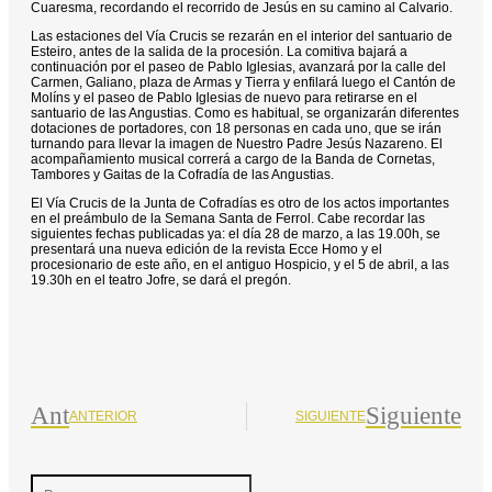
Cuaresma, recordando el recorrido de Jesús en su camino al Calvario.
Las estaciones del Vía Crucis se rezarán en el interior del santuario de
Esteiro, antes de la salida de la procesión. La comitiva bajará a
continuación por el paseo de Pablo Iglesias, avanzará por la calle del
Carmen, Galiano, plaza de Armas y Tierra y enfilará luego el Cantón de
Molíns y el paseo de Pablo Iglesias de nuevo para retirarse en el
santuario de las Angustias. Como es habitual, se organizarán diferentes
dotaciones de portadores, con 18 personas en cada uno, que se irán
turnando para llevar la imagen de Nuestro Padre Jesús Nazareno. El
acompañamiento musical correrá a cargo de la Banda de Cornetas,
Tambores y Gaitas de la Cofradía de las Angustias.
El Vía Crucis de la Junta de Cofradías es otro de los actos importantes
en el preámbulo de la Semana Santa de Ferrol. Cabe recordar las
siguientes fechas publicadas ya: el día 28 de marzo, a las 19.00h, se
presentará una nueva edición de la revista Ecce Homo y el
procesionario de este año, en el antiguo Hospicio, y el 5 de abril, a las
19.30h en el teatro Jofre, se dará el pregón.
Ant
Siguiente
ANTERIOR
SIGUIENTE
Search