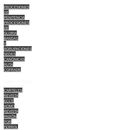
PROCESIONES
DE
PENITENCIA
PROCESIONES
DE
GLORIA
BANDAS
Y
AGRUPACIONES
SEDES
CANÓNICAS
RUTA
COFRADE
PUBLICACIONES
CARTELES
REVISTA
ECCE
HOMO
REVISTA
PAIXÓN
POR
FERROL