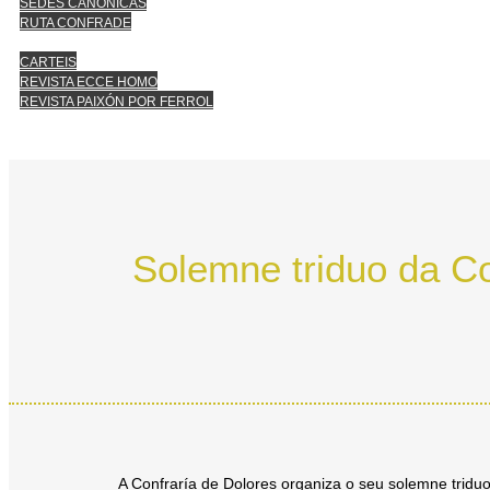
SEDES CANÓNICAS
RUTA CONFRADE
CARTEIS
REVISTA ECCE HOMO
REVISTA PAIXÓN POR FERROL
Solemne triduo da Co
A Confraría de Dolores organiza o seu solemne tridu