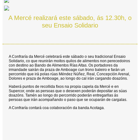
A Mercé realizará este sábado, ás 12.30h, o
seu Ensaio Solidario
A Confraría da Mercé celebrará este sábado o seu tradicional Ensaio
Solidario, co que reunirán moitos quilos de alimentos non perecedoiros
con destino ao Bando de Alimentos Rías Altas. Os portadores da
irmandade sairán da praza de Amboage cun trono baleiro e farán un
percorrido que irá polas rúas Méndez Núñez, Real, Concepción Arenal,
Dolores e praza de Amboage, ao longo do cal irán cargando doazóns.
Haberá puntos de recollida fixos na propia capela da Mercé e en
Supercor, onde as persoas que o desexen poderán depositar as súas
doazóns. Tamén ao longo do percorrido poderán entregarllas ás
persoas que irán acompañando o paso que se ocuparán de cargalas.
A Confraría contará coa colaboración da banda Acotaga.