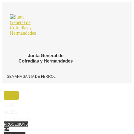
Ir
o
contido
Junta General de
Cofradías y Hermandades
SEMANA SANTA DE FERROL
INICIO
MUSEO
SEMANA SANTA
PROCESIONS
DE