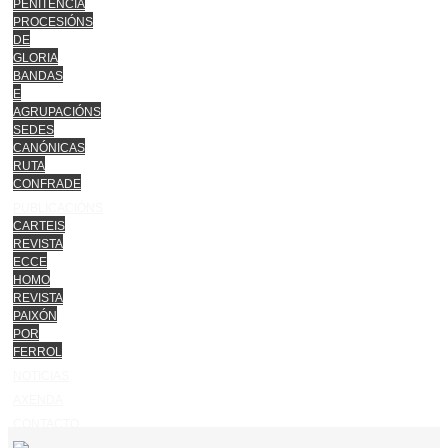
PENITENCIA
PROCESIÓNS
DE
GLORIA
BANDAS
E
AGRUPACIÓNS
SEDES
CANÓNICAS
RUTA
CONFRADE
PUBLICACIÓNS
CARTEIS
REVISTA
ECCE
HOMO
REVISTA
PAIXÓN
POR
FERROL
NOTICIAS
AXENDA
CONTACTO