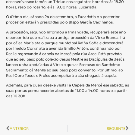
desenvolverase tamén un Triduo cos seguintes horarios: ás 18.30
horas, rezo do rosario, e ás 19.00 horas, Eucaristía.
O último día, sábado 24 de setembro, a Eucaristía e a posterior
procesión estarán presididas polo Bispo García Cadiñanos.
A procesión, segundo informou a irmandade, recuperará este ano
o percorrido que realizaba a antiga procesión da Virxe Branca. Irá
por cálea María ata o parque municipal Raíña Sofía e descenderá
por Imeldo Corral ata a avenida Emilio Antón, continuando por
Real e regresando á capela da Mercé pola rúa Arce. Está previsto
que ao seu paso polo colexio Jesús Mestre as Discípulas de Jesús
lancen unha «petalada» á Virxe e que as Escravas do Santísimo
Sacramento cántenlle ao seu paso polo convento. Por último, ao
Real Coro Toxos e Froles acompañará a súa chegada á capela.
Ademais, para quen desexe visitar a Capela da Mercé ese sábado, as
súas portas permanecerán abertas de 11.00 a 14.00 horas e a partir
das 16.30h.
ANTERIOR
SEGUINTE