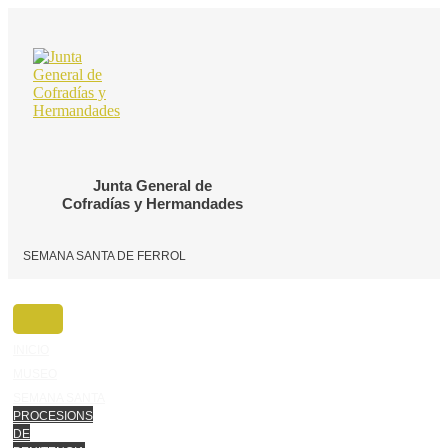
Ir
o
contido
Junta General de
Cofradías y Hermandades
SEMANA SANTA DE FERROL
INICIO
MUSEO
SEMANA SANTA
PROCESIONS
DE