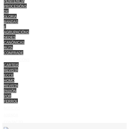
PENITENCIA
PROCESIÓNS
DE
GLORIA
BANDAS
E
AGRUPACIÓNS
SEDES
CANÓNICAS
RUTA
CONFRADE
PUBLICACIÓNS
CARTEIS
REVISTA
ECCE
HOMO
REVISTA
PAIXÓN
POR
FERROL
NOTICIAS
AXENDA
CONTACTO