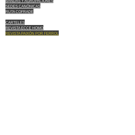
BANDAS Y AGRUPACIONES
SEDES CANÓNICAS
RUTA COFRADE
CARTELES
REVISTA ECCE HOMO
REVISTA PAIXÓN POR FERROL