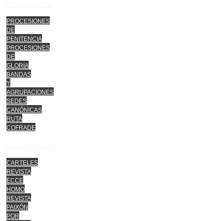
SEMANA SANTA
PROCESIONES
DE
PENITENCIA
PROCESIONES
DE
GLORIA
BANDAS
Y
AGRUPACIONES
SEDES
CANÓNICAS
RUTA
COFRADE
PUBLICACIONES
CARTELES
REVISTA
ECCE
HOMO
REVISTA
PAIXÓN
POR