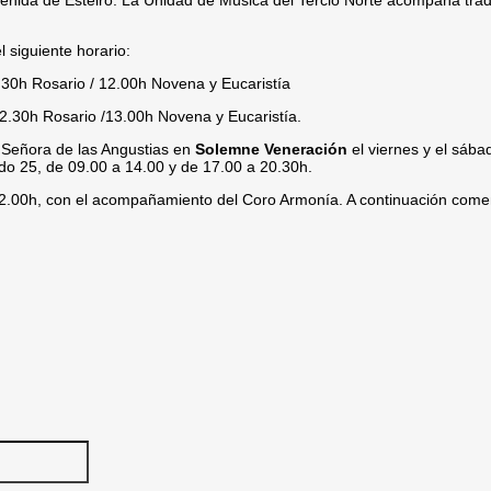
Avenida de Esteiro. La Unidad de Música del Tercio Norte acompaña trad
 siguiente horario:
1.30h Rosario / 12.00h Novena y Eucaristía
12.30h Rosario /13.00h Novena y Eucaristía.
Señora de las Angustias en
Solemne Veneración
el viernes y el sába
bado 25, de 09.00 a 14.00 y de 17.00 a 20.30h.
 12.00h, con el acompañamiento del Coro Armonía. A continuación com