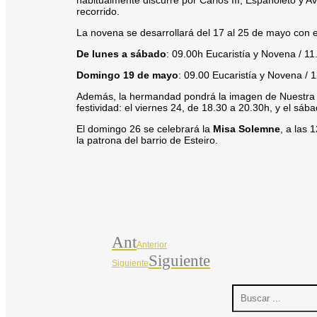
habitualmente discurre por Carlos III, Españoleto y 
recorrido.
La novena se desarrollará del 17 al 25 de mayo con el
De lunes a sábado
: 09.00h Eucaristía y Novena / 1
Domingo 19 de mayo
: 09.00 Eucaristía y Novena / 
Además, la hermandad pondrá la imagen de Nuestra 
festividad: el viernes 24, de 18.30 a 20.30h, y el sá
El domingo 26 se celebrará la
Misa Solemne
, a las
la patrona del barrio de Esteiro.
Ant
Anterior
Siguiente
Siguiente
Search
...