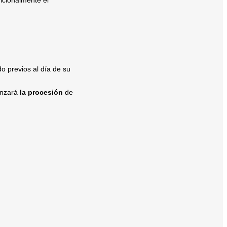
icionalmente el
do previos al día de su
enzará
la procesión
de