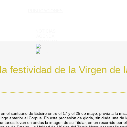
PUBLICACIONES
NOTICIAS
AGENDA
CONTACTO
a festividad de la Virgen de 
en el santuario de Esteiro entre el 17 y el 25 de mayo, previa a la mis
ingo anterior al Corpus. En esta procesión de gloria, sin duda una de 
untarios llevan en andas la imagen de su Titular, en un recorrido por el