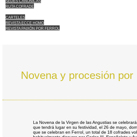
SEDES CANÓNICAS
RUTA COFRADE
CARTELES
REVISTA ECCE HOMO
REVISTA PAIXÓN POR FERROL
Novena y procesión por l
La Novena de la Virgen de las Angustias se celebrará 
que tendrá lugar en su festividad, el 26 de mayo, dom
que se celebran en Ferrol, un total de 18 cofrades vol