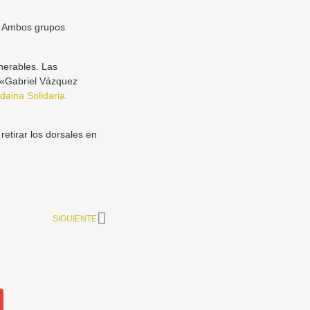
a. Ambos grupos
nerables. Las
a «Gabriel Vázquez
ndaina Solidaria.
retirar los dorsales en
SIGUIENTE