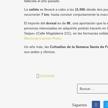
fallecida el año pasado.
La
salida
se llevará a cabo a las
11.00h
desde dos punt
recorrerán
7 km
, hasta concluir conjuntamente la marc
El importe del
dorsal
es de
8€
, una aportación que la
personas interesadas en adquirirlo podrán hacerlo en l
Seijas» (Calle Magdalena 221), en las farmacias solidar
Memorial Carmen Primo.
Un año más, las
Cofradías de la Semana Santa de Fe
sus sedes y oficinas.
ANTERIOR
Síguenos