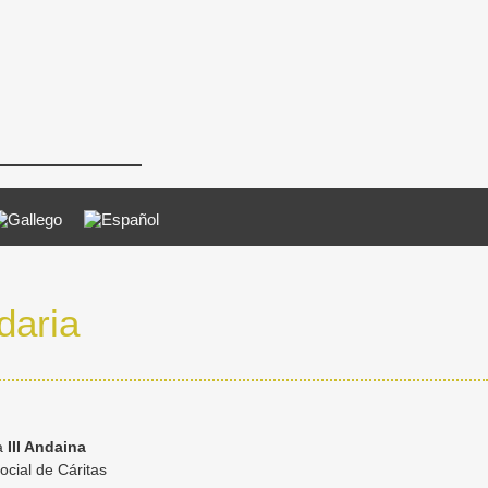
daria
a
III Andaina
ocial de Cáritas