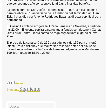
por otro, esa noche se celebrará la cena de Navidad de la hermandad,
que por segundo año consecutivo tendrá una finalidad benéfica.
La concatedral de San Julián acogerá, a las 19.00h, la misa solemne
para celebrar el 75 aniversario de la fundación del Tercio de San Juan.
Estará presidida por Antonio Rodríguez Basanta, director espiritual de la
hermandad.
El Casino Ferrolano acogerá la II Cena Benéfica de Navidad, a partir de
las 21.00h. El evento servirá para recaudar fondos con destino a Cáritas
UPA Ferrol Centro. Habrá sorteo de regalos y actuará el grupo Nuevo
Plan.
El precio de la cena será de 25€ para adultos y de 15€ para el menú
infantil. Para asistir hay que realizar las reservas antes del día 12 de
diciembre, acudiendo a la Casa de Hermandad, en la calle Magdalena
199, los martes de 18.30 a 20.00h.
Ant
Anterior
Siguiente
Siguiente
Search
...