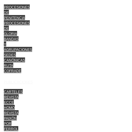
PROCESIONES
DE
PENITENCIA
PROCESIONES
DE
GLORIA
BANDAS
Y
AGRUPACIONES
SEDES
CANÓNICAS
RUTA
COFRADE
PUBLICACIONES
CARTELES
REVISTA
ECCE
HOMO
REVISTA
PAIXÓN
POR
FERROL