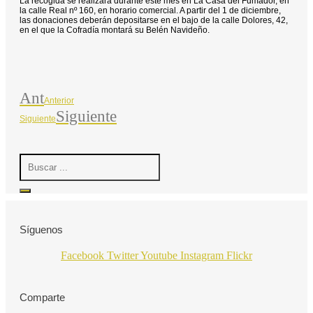
La recogida se realizará durante este mes en La Casa del Fumador, en
la calle Real nº 160, en horario comercial. A partir del 1 de diciembre,
las donaciones deberán depositarse en el bajo de la calle Dolores, 42,
en el que la Cofradía montará su Belén Navideño.
Ant
Anterior
Siguiente
Siguiente
Search
...
Síguenos
Facebook
Twitter
Youtube
Instagram
Flickr
Comparte