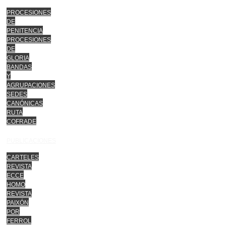
PROCESIONES
DE
PENITENCIA
PROCESIONES
DE
GLORIA
BANDAS
Y
AGRUPACIONES
SEDES
CANÓNICAS
RUTA
COFRADE
PUBLICACIONES
CARTELES
REVISTA
ECCE
HOMO
REVISTA
PAIXÓN
POR
FERROL