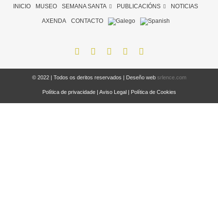
INICIO
MUSEO
SEMANA SANTA
PUBLICACIÓNS
NOTICIAS
AXENDA
CONTACTO
© 2022 | Todos os deritos reservados | Deseño web
srlence.com
Política de privacidade
|
Aviso Legal
|
Política de Cookies