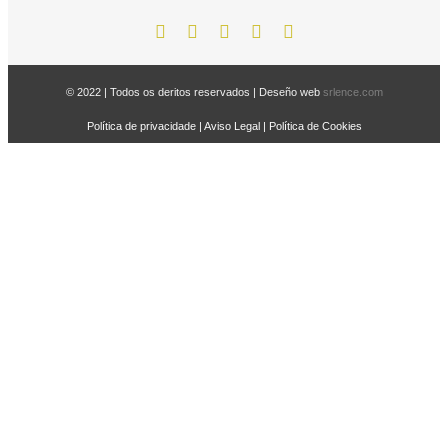
© 2022 | Todos os deritos reservados | Deseño web
srlence.com
Política de privacidade
|
Aviso Legal
|
Política de Cookies