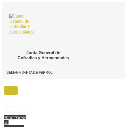
Ir
o
contido
Junta General de
Cofradías y Hermandades
SEMANA SANTA DE FERROL
INICIO
MUSEO
SEMANA SANTA
PROCESIONS
DE