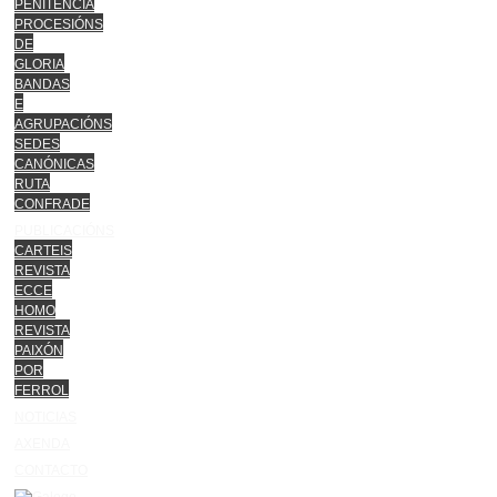
PENITENCIA
PROCESIÓNS
DE
GLORIA
BANDAS
E
AGRUPACIÓNS
SEDES
CANÓNICAS
RUTA
CONFRADE
PUBLICACIÓNS
CARTEIS
REVISTA
ECCE
HOMO
REVISTA
PAIXÓN
POR
FERROL
NOTICIAS
AXENDA
CONTACTO