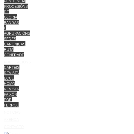
PENITENCIA
PROCESIÓNS
DE
GLORIA
BANDAS
E
AGRUPACIÓNS
SEDES
CANÓNICAS
RUTA
CONFRADE
PUBLICACIÓNS
CARTEIS
REVISTA
ECCE
HOMO
REVISTA
PAIXÓN
POR
FERROL
NOTICIAS
AXENDA
CONTACTO