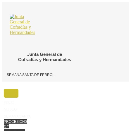
Ir
o
contido
Junta General de
Cofradías y Hermandades
SEMANA SANTA DE FERROL
INICIO
MUSEO
SEMANA SANTA
PROCESIONS
DE