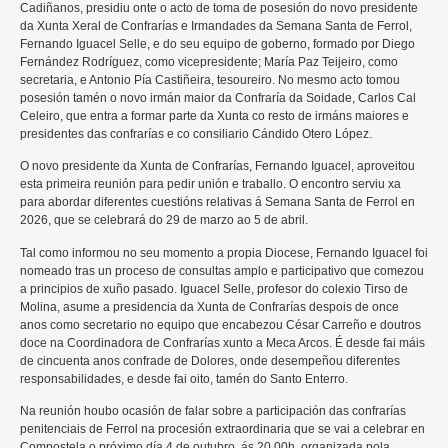
Cadiñanos, presidiu onte o acto de toma de posesión do novo presidente
da Xunta Xeral de Confrarías e Irmandades da Semana Santa de Ferrol,
Fernando Iguacel Selle, e do seu equipo de goberno, formado por Diego
Fernández Rodríguez, como vicepresidente; María Paz Teijeiro, como
secretaria, e Antonio Pía Castiñeira, tesoureiro. No mesmo acto tomou
posesión tamén o novo irmán maior da Confraría da Soidade, Carlos Cal
Celeiro, que entra a formar parte da Xunta co resto de irmáns maiores e
presidentes das confrarías e co consiliario Cándido Otero López.
O novo presidente da Xunta de Confrarías, Fernando Iguacel, aproveitou
esta primeira reunión para pedir unión e traballo. O encontro serviu xa
para abordar diferentes cuestións relativas á Semana Santa de Ferrol en
2026, que se celebrará do 29 de marzo ao 5 de abril.
Tal como informou no seu momento a propia Diocese, Fernando Iguacel foi
nomeado tras un proceso de consultas amplo e participativo que comezou
a principios de xuño pasado. Iguacel Selle, profesor do colexio Tirso de
Molina, asume a presidencia da Xunta de Confrarías despois de once
anos como secretario no equipo que encabezou César Carreño e doutros
doce na Coordinadora de Confrarías xunto a Meca Arcos. É desde fai máis
de cincuenta anos confrade de Dolores, onde desempeñou diferentes
responsabilidades, e desde fai oito, tamén do Santo Enterro.
Na reunión houbo ocasión de falar sobre a participación das confrarías
penitenciais de Ferrol na procesión extraordinaria que se vai a celebrar en
Compostela o próximo día 4 de outubro, ás 20.00h, organizada pola