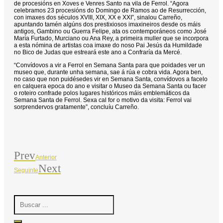
de procesións en Xoves e Venres Santo na vila de Ferrol. “Agora
celebramos 23 procesións do Domingo de Ramos ao de Resurrección,
con imaxes dos séculos XVIII, XIX, XX e XXI”, sinalou Carreño,
apuntando tamén algúns dos prestixiosos imaxineiros desde os máis
antigos, Gambino ou Guerra Felipe, ata os contemporáneos como José
María Furtado, Murciano ou Ana Rey, a primeira muller que se incorpora
a esta nómina de artistas coa imaxe do noso Pai Jesús da Humildade
no Bico de Judas que estreará este ano a Confraría da Mercé.
“Convídovos a vir a Ferrol en Semana Santa para que poidades ver un
museo que, durante unha semana, sae á rúa e cobra vida. Agora ben,
no caso que non puidésedes vir en Semana Santa, convídovos a facelo
en calquera epoca do ano e visitar o Museo da Semana Santa ou facer
o roteiro confrade polos lugares históricos máis emblemáticos da
Semana Santa de Ferrol. Sexa cal for o motivo da visita: Ferrol vai
sorprendervos gratamente”, concluíu Carreño.
Prev
Anterior
Next
Seguinte
Search
...