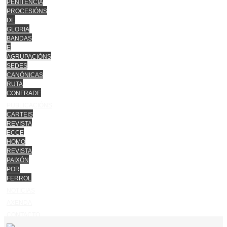
PENITENCIA
PROCESIÓNS
DE
GLORIA
BANDAS
E
AGRUPACIÓNS
SEDES
CANÓNICAS
RUTA
CONFRADE
PUBLICACIÓNS
CARTEIS
REVISTA
ECCE
HOMO
REVISTA
PAIXÓN
POR
FERROL
NOTICIAS
AXENDA
CONTACTO