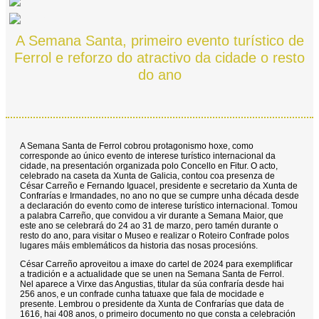
A Semana Santa, primeiro evento turístico de
Ferrol e reforzo do atractivo da cidade o resto
do ano
A Semana Santa de Ferrol cobrou protagonismo hoxe, como
corresponde ao único evento de interese turístico internacional da
cidade, na presentación organizada polo Concello en Fitur. O acto,
celebrado na caseta da Xunta de Galicia, contou coa presenza de
César Carreño e Fernando Iguacel, presidente e secretario da Xunta de
Confrarías e Irmandades, no ano no que se cumpre unha década desde
a declaración do evento como de interese turístico internacional. Tomou
a palabra Carreño, que convidou a vir durante a Semana Maior, que
este ano se celebrará do 24 ao 31 de marzo, pero tamén durante o
resto do ano, para visitar o Museo e realizar o Roteiro Confrade polos
lugares máis emblemáticos da historia das nosas procesións.
César Carreño aproveitou a imaxe do cartel de 2024 para exemplificar
a tradición e a actualidade que se unen na Semana Santa de Ferrol.
Nel aparece a Virxe das Angustias, titular da súa confraría desde hai
256 anos, e un confrade cunha tatuaxe que fala de mocidade e
presente. Lembrou o presidente da Xunta de Confrarías que data de
1616, hai 408 anos, o primeiro documento no que consta a celebración