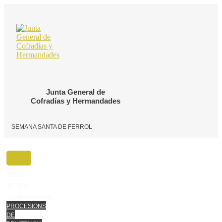
Ir
o
contido
Junta General de
Cofradías y Hermandades
SEMANA SANTA DE FERROL
INICIO
MUSEO
SEMANA SANTA
PROCESIONS
DE