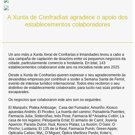
A Xunta de Confradías agradece o apoio dos
establecementos colaboradores
Un ano máis a Xunta Xeral de Confrarías e Irmandades levou a cabo a
súa campaña de captación de doazóns entre os pequenos negocios da
cidade, particularmente comercio e hostalería. En total, 143
establecementos colaboraron este ano na iniciativa neste ano 2025.
Desde a Xunta de Confrarías queren expresar o seu agradecemento ás
devanditas empresas por contribuír a soster a Semana Santa de Ferrol,
evento de interese turístico internacional. Todos eles recibiron o seu
distintivo de establecemento colaborador, para lucilo nas súas portas e
escaparates.
Os negocios que colaboraron este ano son os seguintes:
El Marqués; Platea Amboage; Casa del Fumador; Amoriño; Kiosco
apuestas Andrés; El Picoteo; La huerta del camino; Panadería Puentes;
Farmacia Julia; Sisterciñas; Inés Pose; Farmacia M.ª Ariadna Cotón; La
casa de los regalos; Peluquería Eclat; El armario de Carol; Joyería
Aparicio; Parada Dulce; Nuá; Kiosco Platas; La Ilusión; O Galo; O
Pincho; Lusitania; El 135 de la Real; Farmacia Punín; Green Apple;
Opticalia Callao; MyL; D’Miguel; Óptica Martínez Pardo; Koke’s;