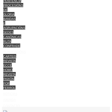
PENITENCIA
PROCESIÓNS
DE
GLORIA
BANDAS
E
AGRUPACIÓNS
SEDES
CANÓNICAS
RUTA
CONFRADE
PUBLICACIÓNS
CARTEIS
REVISTA
ECCE
HOMO
REVISTA
PAIXÓN
POR
FERROL
NOTICIAS
AXENDA
CONTACTO