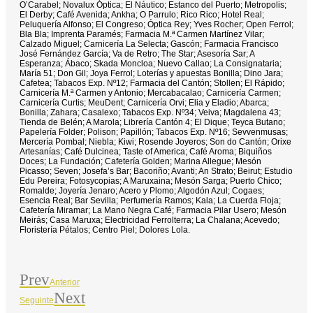
O’Carabel; Novalux Óptica; El Náutico; Estanco del Puerto; Metropolis;
El Derby; Café Avenida; Ankha; O Parrulo; Rico Rico; Hotel Real;
Peluquería Alfonso; El Congreso; Óptica Rey; Yves Rocher; Open Ferrol;
Bla Bla; Imprenta Paramés; Farmacia M.ª Carmen Martínez Vilar;
Calzado Miguel; Carnicería La Selecta; Gascón; Farmacia Francisco
José Fernández García; Va de Retro; The Star; Asesoría Sar; A
Esperanza; Ábaco; Skada Moncloa; Nuevo Callao; La Consignataria;
María 51; Don Gil; Joya Ferrol; Loterías y apuestas Bonilla; Dino Jara;
Cafetea; Tabacos Exp. Nº12; Farmacia del Cantón; Stollen; El Rápido;
Carnicería M.ª Carmen y Antonio; Mercabacalao; Carnicería Carmen;
Carnicería Curtis; MeuDent; Carnicería Orvi; Elia y Eladio; Abarca;
Bonilla; Zahara; Casalexo; Tabacos Exp. Nº34; Veiva; Magdalena 43;
Tienda de Belén; A Marola; Librería Cantón 4; El Dique; Teyca Butano;
Papelería Folder; Polison; Papillón; Tabacos Exp. Nº16; Sevvenmusas;
Mercería Pombal; Niebla; Kiwi; Rosende Joyeros; Son do Cantón; Orixe
Artesanías; Café Dulcinea; Taste of America; Café Aroma; Biquiños
Doces; La Fundación; Cafetería Golden; Marina Allegue; Mesón
Picasso; Seven; Josefa’s Bar; Bacoriño; Avanti; An Strato; Beirut; Estudio
Edu Pereira; Fotosycopias; A Maruxaina; Mesón Sarga; Puerto Chico;
Romalde; Joyería Jenaro; Acero y Plomo; Algodón Azul; Cogaes;
Esencia Real; Bar Sevilla; Perfumería Ramos; Kala; La Cuerda Floja;
Cafetería Miramar; La Mano Negra Café; Farmacia Pilar Usero; Mesón
Meirás; Casa Maruxa; Electricidad Ferrolterra; La Chalana; Acevedo;
Floristería Pétalos; Centro Piel; Dolores Lola.
Prev
Anterior
Next
Seguinte