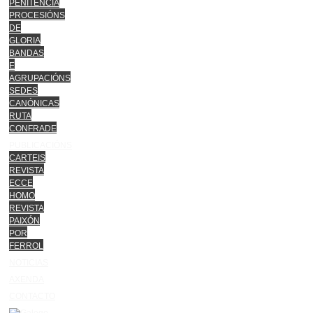
PENITENCIA
PROCESIÓNS
DE
GLORIA
BANDAS
E
AGRUPACIÓNS
SEDES
CANÓNICAS
RUTA
CONFRADE
PUBLICACIÓNS
CARTEIS
REVISTA
ECCE
HOMO
REVISTA
PAIXÓN
POR
FERROL
NOTICIAS
AXENDA
CONTACTO