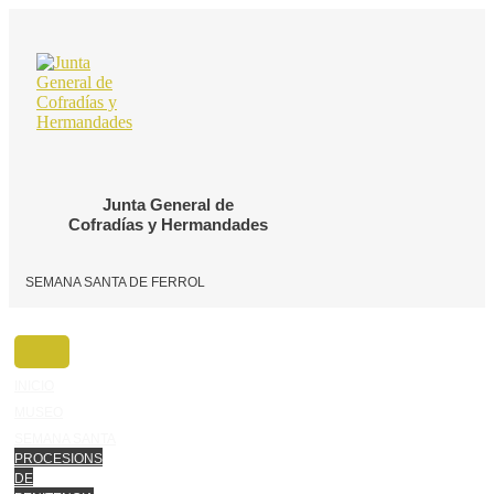
Ir
o
contido
Junta General de
Cofradías y Hermandades
SEMANA SANTA DE FERROL
INICIO
MUSEO
SEMANA SANTA
PROCESIONS
DE