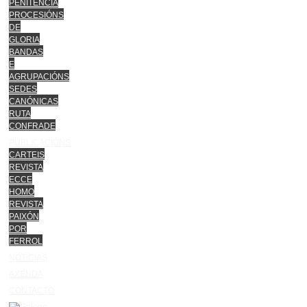
PENITENCIA
PROCESIÓNS
DE
GLORIA
BANDAS
E
AGRUPACIÓNS
SEDES
CANÓNICAS
RUTA
CONFRADE
PUBLICACIÓNS
CARTEIS
REVISTA
ECCE
HOMO
REVISTA
PAIXÓN
POR
FERROL
NOTICIAS
AXENDA
CONTACTO