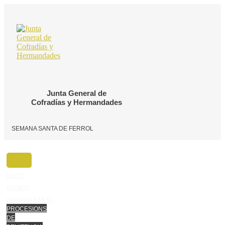
Ir
o
contido
Junta General de
Cofradías y Hermandades
SEMANA SANTA DE FERROL
INICIO
MUSEO
SEMANA SANTA
PROCESIONS
DE