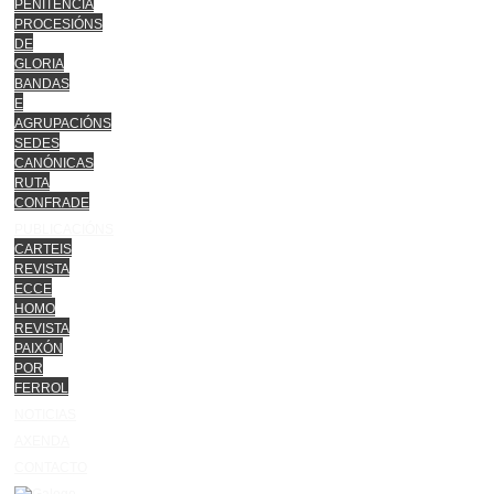
PENITENCIA
PROCESIÓNS
DE
GLORIA
BANDAS
E
AGRUPACIÓNS
SEDES
CANÓNICAS
RUTA
CONFRADE
PUBLICACIÓNS
CARTEIS
REVISTA
ECCE
HOMO
REVISTA
PAIXÓN
POR
FERROL
NOTICIAS
AXENDA
CONTACTO