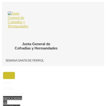
Ir
o
contido
Junta General de
Cofradías y Hermandades
SEMANA SANTA DE FERROL
INICIO
MUSEO
SEMANA SANTA
PROCESIONS
DE