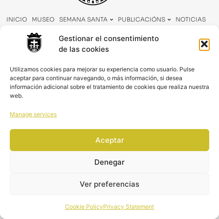
INICIO
MUSEO
SEMANA SANTA
PUBLICACIÓNS
NOTICIAS
AXENDA
CONTACTO
Gestionar el consentimiento
de las cookies
Utilizamos cookies para mejorar su experiencia como usuario. Pulse
aceptar para continuar navegando, o más información, si desea
información adicional sobre el tratamiento de cookies que realiza nuestra
© 2022 | Todos os deritos reservados | Deseño web
srlence.com
web.
Política de privacidade
|
Aviso Legal
|
Política de Cookies
Manage services
Aceptar
Denegar
Ver preferencias
Cookie Policy
Privacy Statement