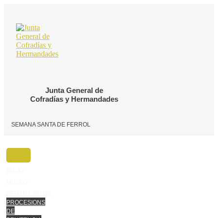
Ir
o
contido
Junta General de
Cofradías y Hermandades
SEMANA SANTA DE FERROL
INICIO
MUSEO
SEMANA SANTA
PROCESIONS
DE