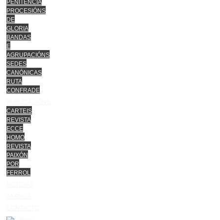
PENITENCIA
PROCESIÓNS
DE
GLORIA
BANDAS
E
AGRUPACIÓNS
SEDES
CANÓNICAS
RUTA
CONFRADE
PUBLICACIÓNS
CARTEIS
REVISTA
ECCE
HOMO
REVISTA
PAIXÓN
POR
FERROL
NOTICIAS
AXENDA
CONTACTO