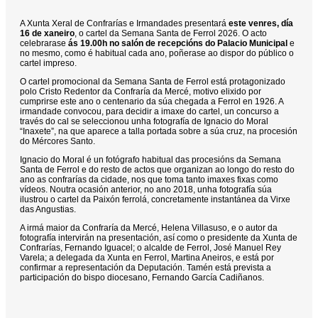
A Xunta Xeral de Confrarías e Irmandades presentará
este venres, día
16 de xaneiro
, o cartel da Semana Santa de Ferrol 2026. O acto
celebrarase
ás 19.00h no salón de recepcións do Palacio Municipal
e
no mesmo, como é habitual cada ano, poñerase ao dispor do público o
cartel impreso.
O cartel promocional da Semana Santa de Ferrol está protagonizado
polo Cristo Redentor da Confraría da Mercé, motivo elixido por
cumprirse este ano o centenario da súa chegada a Ferrol en 1926. A
irmandade convocou, para decidir a imaxe do cartel, un concurso a
través do cal se seleccionou unha fotografía de Ignacio do Moral
“Inaxete”, na que aparece a talla portada sobre a súa cruz, na procesión
do Mércores Santo.
Ignacio do Moral é un fotógrafo habitual das procesións da Semana
Santa de Ferrol e do resto de actos que organizan ao longo do resto do
ano as confrarías da cidade, nos que toma tanto imaxes fixas como
vídeos. Noutra ocasión anterior, no ano 2018, unha fotografía súa
ilustrou o cartel da Paixón ferrolá, concretamente instantánea da Virxe
das Angustias.
A irmá maior da Confraría da Mercé, Helena Villasuso, e o autor da
fotografía intervirán na presentación, así como o presidente da Xunta de
Confrarías, Fernando Iguacel; o alcalde de Ferrol, José Manuel Rey
Varela; a delegada da Xunta en Ferrol, Martina Aneiros, e está por
confirmar a representación da Deputación. Tamén está prevista a
participación do bispo diocesano, Fernando García Cadiñanos.