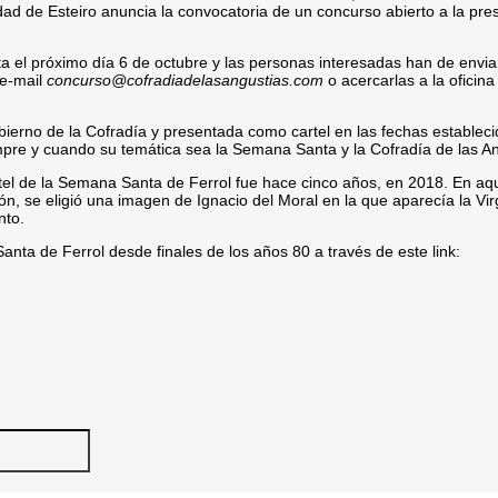
dad de Esteiro anuncia la convocatoria de un concurso abierto a la pre
ta el próximo día 6 de octubre y las personas interesadas han de enviar
 e-mail
concurso@cofradiadelasangustias.com
o acercarlas a la oficina
obierno de la Cofradía y presentada como cartel en las fechas estableci
re y cuando su temática sea la Semana Santa y la Cofradía de las An
tel de la Semana Santa de Ferrol fue hace cinco años, en 2018. En aqu
ón, se eligió una imagen de Ignacio del Moral en la que aparecía la Vi
nto.
anta de Ferrol desde finales de los años 80 a través de este link: