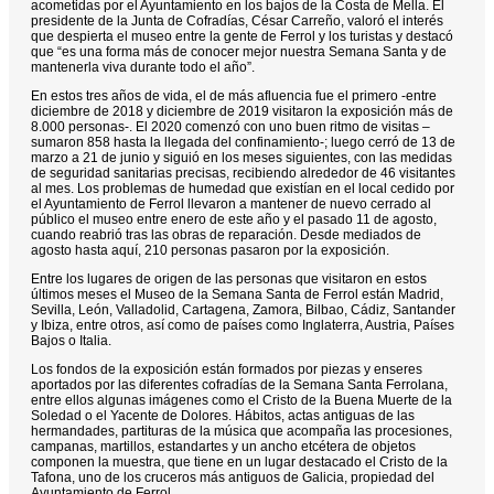
acometidas por el Ayuntamiento en los bajos de la Costa de Mella. El
presidente de la Junta de Cofradías, César Carreño, valoró el interés
que despierta el museo entre la gente de Ferrol y los turistas y destacó
que “es una forma más de conocer mejor nuestra Semana Santa y de
mantenerla viva durante todo el año”.
En estos tres años de vida, el de más afluencia fue el primero -entre
diciembre de 2018 y diciembre de 2019 visitaron la exposición más de
8.000 personas-. El 2020 comenzó con uno buen ritmo de visitas –
sumaron 858 hasta la llegada del confinamiento-; luego cerró de 13 de
marzo a 21 de junio y siguió en los meses siguientes, con las medidas
de seguridad sanitarias precisas, recibiendo alrededor de 46 visitantes
al mes. Los problemas de humedad que existían en el local cedido por
el Ayuntamiento de Ferrol llevaron a mantener de nuevo cerrado al
público el museo entre enero de este año y el pasado 11 de agosto,
cuando reabrió tras las obras de reparación. Desde mediados de
agosto hasta aquí, 210 personas pasaron por la exposición.
Entre los lugares de origen de las personas que visitaron en estos
últimos meses el Museo de la Semana Santa de Ferrol están Madrid,
Sevilla, León, Valladolid, Cartagena, Zamora, Bilbao, Cádiz, Santander
y Ibiza, entre otros, así como de países como Inglaterra, Austria, Países
Bajos o Italia.
Los fondos de la exposición están formados por piezas y enseres
aportados por las diferentes cofradías de la Semana Santa Ferrolana,
entre ellos algunas imágenes como el Cristo de la Buena Muerte de la
Soledad o el Yacente de Dolores. Hábitos, actas antiguas de las
hermandades, partituras de la música que acompaña las procesiones,
campanas, martillos, estandartes y un ancho etcétera de objetos
componen la muestra, que tiene en un lugar destacado el Cristo de la
Tafona, uno de los cruceros más antiguos de Galicia, propiedad del
Ayuntamiento de Ferrol.