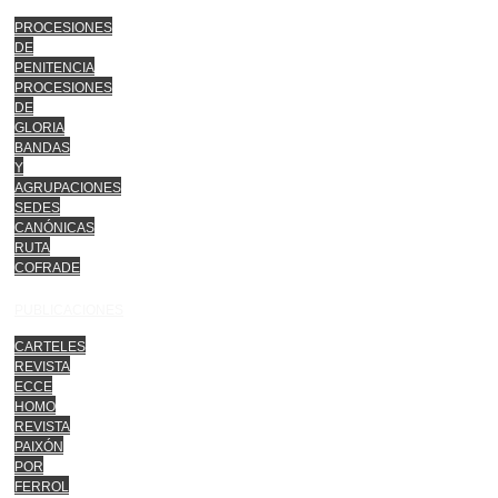
PROCESIONES
DE
PENITENCIA
PROCESIONES
DE
GLORIA
BANDAS
Y
AGRUPACIONES
SEDES
CANÓNICAS
RUTA
COFRADE
PUBLICACIONES
CARTELES
REVISTA
ECCE
HOMO
REVISTA
PAIXÓN
POR
FERROL