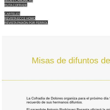
SEDES CANÓNICAS
RUTA COFRADE
CARTELES
REVISTA ECCE HOMO
REVISTA PAIXÓN POR FERROL
Misas de difuntos de
La Cofradía de Dolores organiza para el próximo día 
recuerdo de sus hermanos difuntos.
El sacerdote Antonio Rodríguez Basanta oficiará la mi