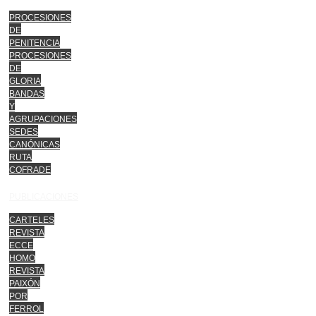
PROCESIONES
DE
PENITENCIA
PROCESIONES
DE
GLORIA
BANDAS
Y
AGRUPACIONES
SEDES
CANÓNICAS
RUTA
COFRADE
PUBLICACIONES
CARTELES
REVISTA
ECCE
HOMO
REVISTA
PAIXÓN
POR
FERROL