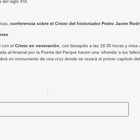
 del siglo XVI.
iras,
conferencia sobre el Cristo del historiador Pedro Javier Rod
bras
.
0 con el
Cristo en veneración
, con besapiés a las 18:30 horas y misa 
ada al Arsenal por la Puerta del Parque hacen una ‘ofrenda’ a los fallec
abrá un monumento de una cruz donde se rezará el primer capítulo del 