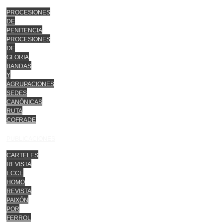
PROCESIONES
DE
PENITENCIA
PROCESIONES
DE
GLORIA
BANDAS
Y
AGRUPACIONES
SEDES
CANÓNICAS
RUTA
COFRADE
PUBLICACIONES
CARTELES
REVISTA
ECCE
HOMO
REVISTA
PAIXÓN
POR
FERROL