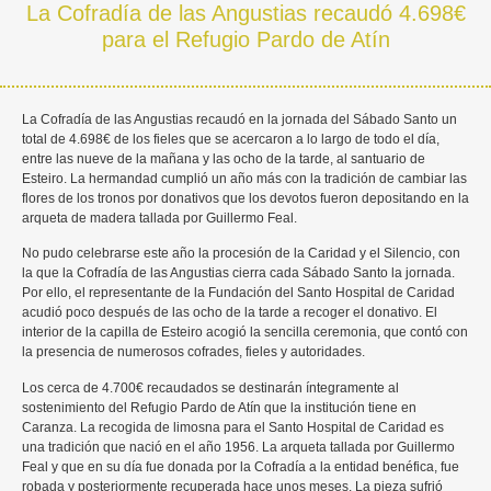
La Cofradía de las Angustias recaudó 4.698€
para el Refugio Pardo de Atín
La Cofradía de las Angustias recaudó en la jornada del Sábado Santo un
total de 4.698€ de los fieles que se acercaron a lo largo de todo el día,
entre las nueve de la mañana y las ocho de la tarde, al santuario de
Esteiro. La hermandad cumplió un año más con la tradición de cambiar las
flores de los tronos por donativos que los devotos fueron depositando en la
arqueta de madera tallada por Guillermo Feal.
No pudo celebrarse este año la procesión de la Caridad y el Silencio, con
la que la Cofradía de las Angustias cierra cada Sábado Santo la jornada.
Por ello, el representante de la Fundación del Santo Hospital de Caridad
acudió poco después de las ocho de la tarde a recoger el donativo. El
interior de la capilla de Esteiro acogió la sencilla ceremonia, que contó con
la presencia de numerosos cofrades, fieles y autoridades.
Los cerca de 4.700€ recaudados se destinarán íntegramente al
sostenimiento del Refugio Pardo de Atín que la institución tiene en
Caranza. La recogida de limosna para el Santo Hospital de Caridad es
una tradición que nació en el año 1956. La arqueta tallada por Guillermo
Feal y que en su día fue donada por la Cofradía a la entidad benéfica, fue
robada y posteriormente recuperada hace unos meses. La pieza sufrió