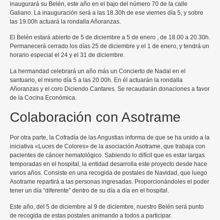
inaugurará su Belén, este año en el bajo del número 70 de la calle
Galiano. La inauguración será a las 18.30h de ese viernes día 5, y sobre
las 19.00h actuará la rondalla Añoranzas.
El Belén estará abierto de 5 de diciembre a 5 de enero , de 18.00 a 20.30h.
Permanecerá cerrado los días 25 de diciembre y el 1 de enero, y tendrá un
horario especial el 24 y el 31 de diciembre.
La hermandad celebrará un año más un Concierto de Nadal en el
santuario, el mismo día 5 a las 20.00h. En él actuarán la rondalla
Añoranzas y el coro Diciendo Cantares. Se recaudarán donaciones a favor
de la Cocina Económica.
Colaboración con Asotrame
Por otra parte, la Cofradía de las Angustias informa de que se ha unido a la
iniciativa «Luces de Colores» de la asociación Asotrame, que trabaja con
pacientes de cáncer hematológico. Sabiendo lo difícil que es estar largas
temporadas en el hospital, la entidad desarrolla este proyecto desde hace
varios años. Consiste en una recogida de postales de Navidad, que luego
Asotrame repartirá a las personas ingresadas. Proporcionándoles el poder
tener un día “diferente” dentro de su día a día en el hospital.
Este año, del 5 de diciembre al 9 de diciembre, nuestro Belén será punto
de recogida de estas postales animando a todos a participar.