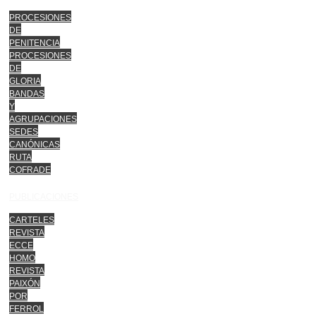
PROCESIONES
DE
PENITENCIA
PROCESIONES
DE
GLORIA
BANDAS
Y
AGRUPACIONES
SEDES
CANÓNICAS
RUTA
COFRADE
PUBLICACIONES
CARTELES
REVISTA
ECCE
HOMO
REVISTA
PAIXÓN
POR
FERROL