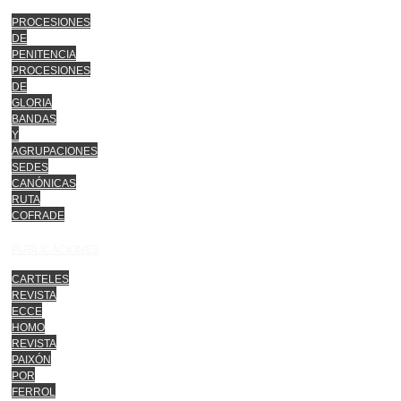
PROCESIONES
DE
PENITENCIA
PROCESIONES
DE
GLORIA
BANDAS
Y
AGRUPACIONES
SEDES
CANÓNICAS
RUTA
COFRADE
PUBLICACIONES
CARTELES
REVISTA
ECCE
HOMO
REVISTA
PAIXÓN
POR
FERROL