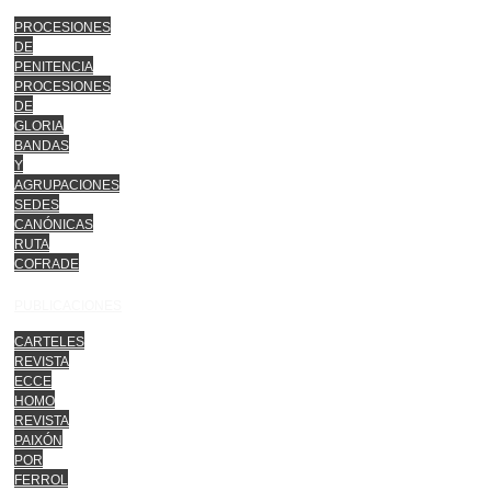
PROCESIONES
DE
PENITENCIA
PROCESIONES
DE
GLORIA
BANDAS
Y
AGRUPACIONES
SEDES
CANÓNICAS
RUTA
COFRADE
PUBLICACIONES
CARTELES
REVISTA
ECCE
HOMO
REVISTA
PAIXÓN
POR
FERROL