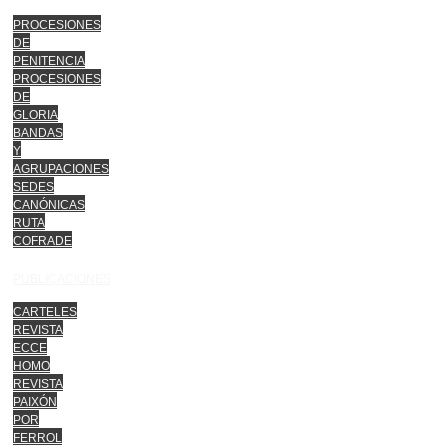
PROCESIONES
DE
PENITENCIA
PROCESIONES
DE
GLORIA
BANDAS
Y
AGRUPACIONES
SEDES
CANÓNICAS
RUTA
COFRADE
PUBLICACIONES
CARTELES
REVISTA
ECCE
HOMO
REVISTA
PAIXÓN
POR
FERROL