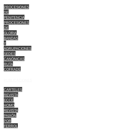
PROCESIONES
DE
PENITENCIA
PROCESIONES
DE
GLORIA
BANDAS
Y
AGRUPACIONES
SEDES
CANÓNICAS
RUTA
COFRADE
PUBLICACIONES
CARTELES
REVISTA
ECCE
HOMO
REVISTA
PAIXÓN
POR
FERROL