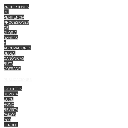
PROCESIONES
DE
PENITENCIA
PROCESIONES
DE
GLORIA
BANDAS
Y
AGRUPACIONES
SEDES
CANÓNICAS
RUTA
COFRADE
PUBLICACIONES
CARTELES
REVISTA
ECCE
HOMO
REVISTA
PAIXÓN
POR
FERROL