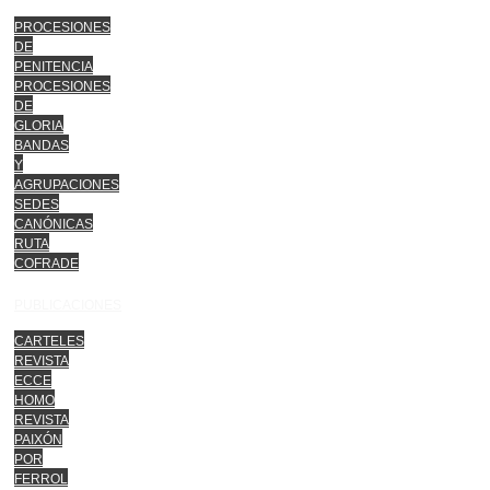
PROCESIONES
DE
PENITENCIA
PROCESIONES
DE
GLORIA
BANDAS
Y
AGRUPACIONES
SEDES
CANÓNICAS
RUTA
COFRADE
PUBLICACIONES
CARTELES
REVISTA
ECCE
HOMO
REVISTA
PAIXÓN
POR
FERROL