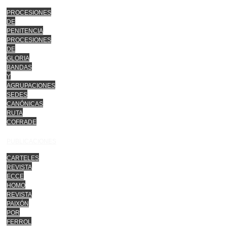
PROCESIONES
DE
PENITENCIA
PROCESIONES
DE
GLORIA
BANDAS
Y
AGRUPACIONES
SEDES
CANÓNICAS
RUTA
COFRADE
PUBLICACIONES
CARTELES
REVISTA
ECCE
HOMO
REVISTA
PAIXÓN
POR
FERROL