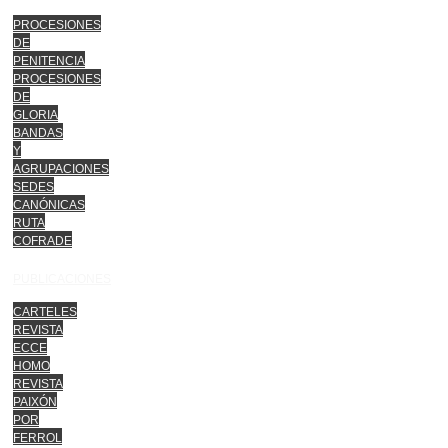
PROCESIONES
DE
PENITENCIA
PROCESIONES
DE
GLORIA
BANDAS
Y
AGRUPACIONES
SEDES
CANÓNICAS
RUTA
COFRADE
PUBLICACIONES
CARTELES
REVISTA
ECCE
HOMO
REVISTA
PAIXÓN
POR
FERROL